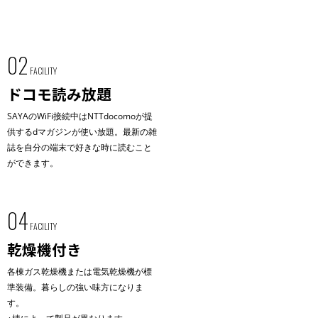
02
FACILITY
ドコモ読み放題
SAYAのWiFi接続中はNTTdocomoが提
供するdマガジンが使い放題。最新の雑
誌を自分の端末で好きな時に読むこと
ができます。
04
FACILITY
乾燥機付き
各棟ガス乾燥機または電気乾燥機が標
準装備。暮らしの強い味方になりま
す。