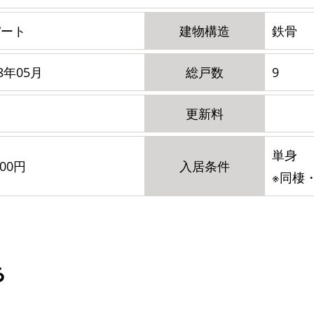
パート
建物構造
鉄骨
18年05月
総戸数
9
更新料
単身
000円
入居条件
※同棲
ら