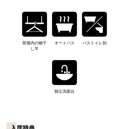
部屋内の物干
オートバス
バストイレ別
し竿
独立洗面台
入居特典