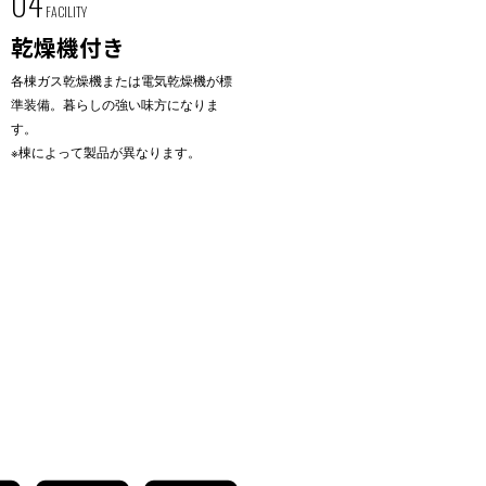
04
FACILITY
乾燥機付き
各棟ガス乾燥機または電気乾燥機が標
準装備。暮らしの強い味方になりま
す。
※棟によって製品が異なります。