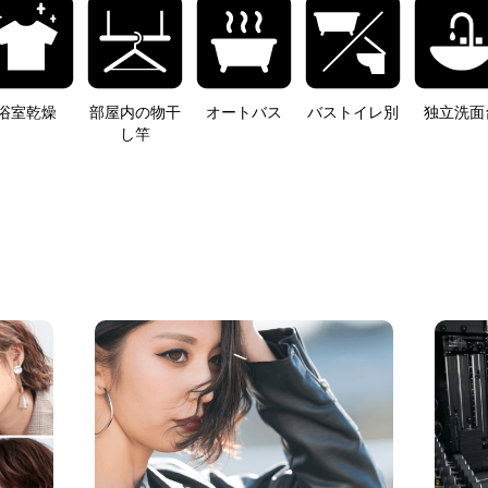
浴室乾燥
部屋内の物干
オートバス
バストイレ別
独立洗面
し竿