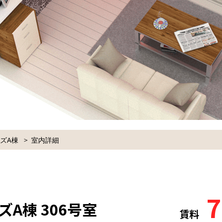
イズA棟
室内詳細
7
ズA棟 306号室
賃料