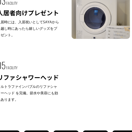
03
FACILITY
入居者向けプレゼント
入居時には、入居祝いとしてSAYAから
引越し時にあったら嬉しいグッズをプ
レゼント。
05
FACILITY
リファシャワーヘッド
ウルトラファインバブルのリファシャ
ワーヘッド を完備。節水や美容にも効
果あります。