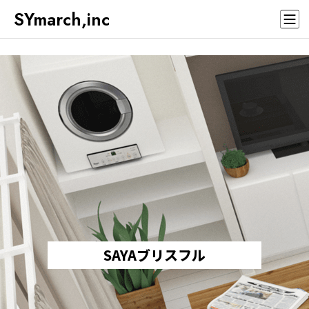
SYmarch,inc
SAYAブリスフル