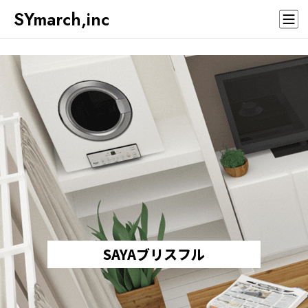
SYmarch,inc
SAYAブリスフル