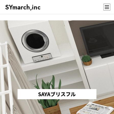
SYmarch,inc
SAYAブリスフル