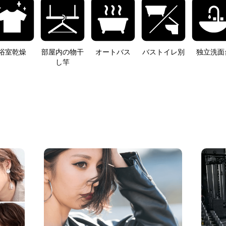
浴室乾燥
部屋内の物干
オートバス
バストイレ別
独立洗面
し竿