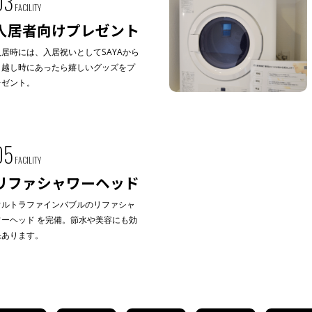
03
FACILITY
入居者向けプレゼント
入居時には、入居祝いとしてSAYAから
引越し時にあったら嬉しいグッズをプ
レゼント。
05
FACILITY
リファシャワーヘッド
ウルトラファインバブルのリファシャ
ワーヘッド を完備。節水や美容にも効
果あります。