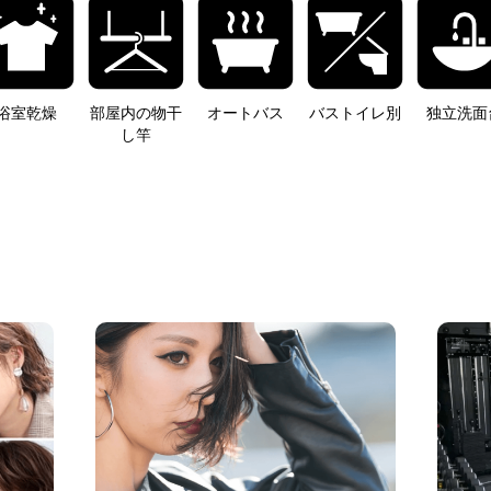
浴室乾燥
部屋内の物干
オートバス
バストイレ別
独立洗面
し竿