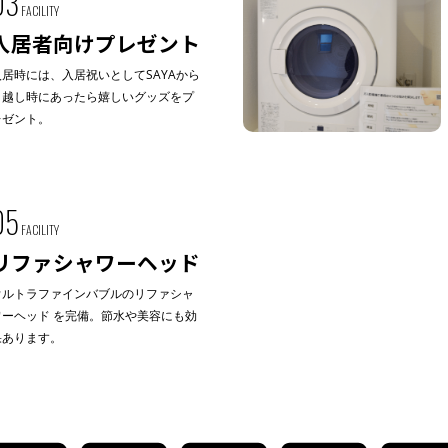
03
FACILITY
入居者向けプレゼント
入居時には、入居祝いとしてSAYAから
引越し時にあったら嬉しいグッズをプ
レゼント。
05
FACILITY
リファシャワーヘッド
ウルトラファインバブルのリファシャ
ワーヘッド を完備。節水や美容にも効
果あります。