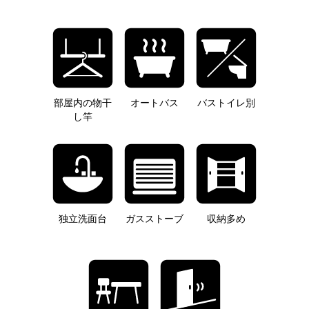
部屋内の物干
オートバス
バストイレ別
し竿
独立洗面台
ガスストーブ
収納多め