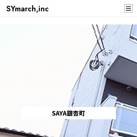
SYmarch,inc
SAYA銀杏町