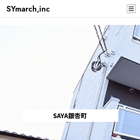
SYmarch,inc
SAYA銀杏町