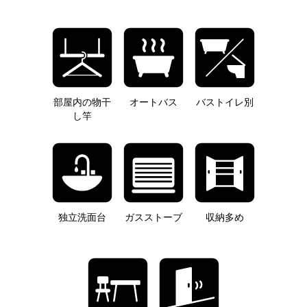
部屋内の物干
オートバス
バストイレ別
し竿
独立洗面台
ガスストーブ
収納多め