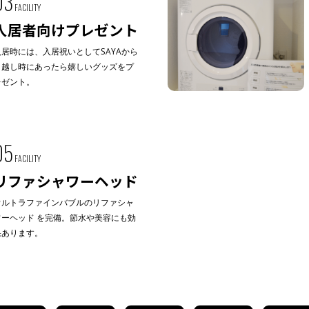
03
FACILITY
入居者向けプレゼント
入居時には、入居祝いとしてSAYAから
引越し時にあったら嬉しいグッズをプ
レゼント。
05
FACILITY
リファシャワーヘッド
ウルトラファインバブルのリファシャ
ワーヘッド を完備。節水や美容にも効
果あります。