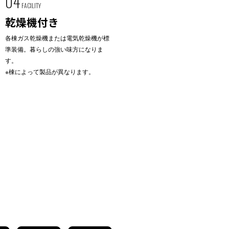
04
FACILITY
乾燥機付き
各棟ガス乾燥機または電気乾燥機が標
準装備。暮らしの強い味方になりま
す。
※棟によって製品が異なります。