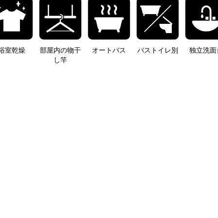
浴室乾燥
部屋内の物干
オートバス
バストイレ別
独立洗面
し竿