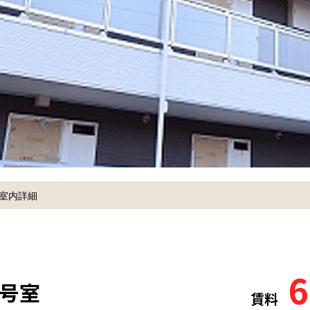
室内詳細
6
0号室
賃料