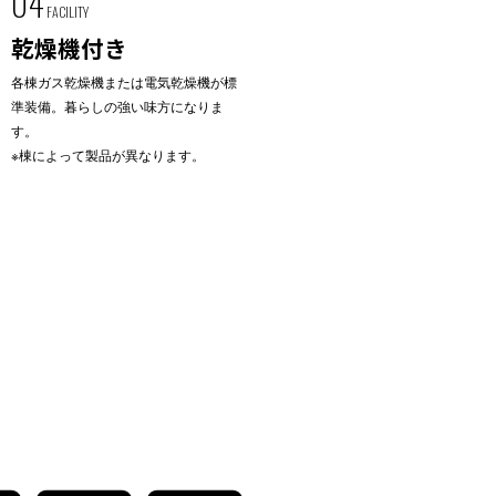
04
FACILITY
乾燥機付き
各棟ガス乾燥機または電気乾燥機が標
準装備。暮らしの強い味方になりま
す。
※棟によって製品が異なります。