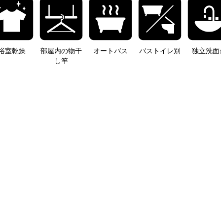
浴室乾燥
部屋内の物干
オートバス
バストイレ別
独立洗面
し竿