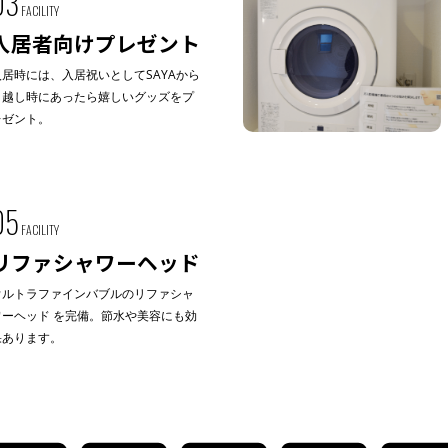
03
FACILITY
入居者向けプレゼント
入居時には、入居祝いとしてSAYAから
引越し時にあったら嬉しいグッズをプ
レゼント。
05
FACILITY
リファシャワーヘッド
ウルトラファインバブルのリファシャ
ワーヘッド を完備。節水や美容にも効
果あります。