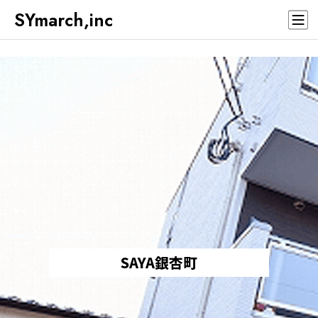
SYmarch,inc
SAYA銀杏町