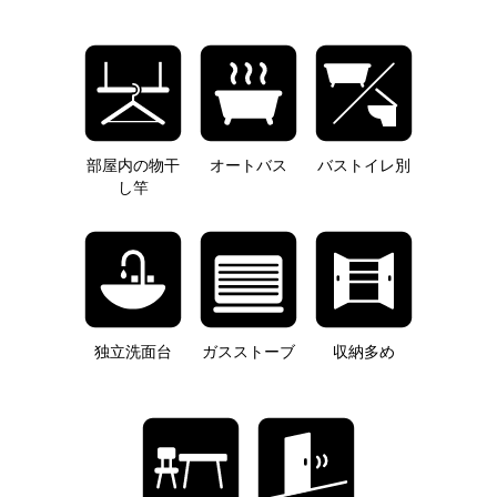
部屋内の物干
オートバス
バストイレ別
し竿
独立洗面台
ガスストーブ
収納多め